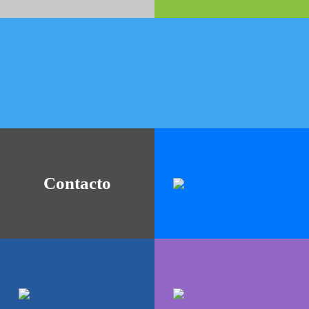
Afiche Test 2.640
Simposio NAPI
...
...
Contacto