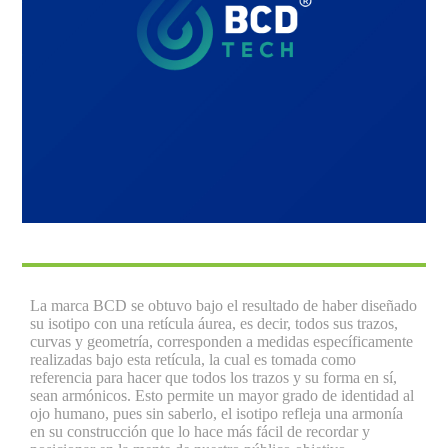
La marca BCD se obtuvo bajo el resultado de haber diseñado
su isotipo con una retícula áurea, es decir, todos sus trazos,
curvas y geometría, corresponden a medidas específicamente
realizadas bajo esta retícula, la cual es tomada como
referencia para hacer que todos los trazos y su forma en sí,
sean armónicos. Esto permite un mayor grado de identidad al
ojo humano, pues sin saberlo, el isotipo refleja una armonía
en su construcción que lo hace más fácil de recordar y