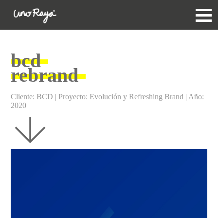
bcd
rebrand
Cliente: BCD | Proyecto: Evolución y Refreshing Brand | Año:
2020