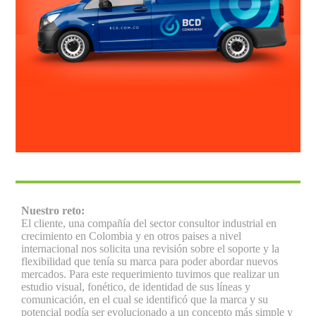
Nuestro reto:
El cliente, una compañía del sector consultor industrial en
crecimiento en Colombia y en otros paises a nivel
internacional nos solicita una revisión sobre el soporte y la
flexibilidad que tenía su marca para poder abordar nuevos
mercados. Para este requerimiento tuvimos que realizar un
estudio visual, fonético, de identidad de sus líneas y
comunicación, en el cual se identificó que la marca y su
potencial podía ser evolucionado a un concepto más simple y